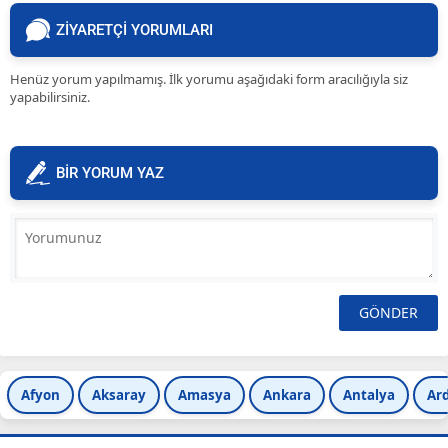
ZİYARETÇİ YORUMLARI
Henüz yorum yapılmamış. İlk yorumu aşağıdaki form aracılığıyla siz
yapabilirsiniz.
BİR YORUM YAZ
Afyon
Aksaray
Amasya
Ankara
Antalya
Ar