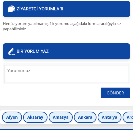
ZİYARETÇİ YORUMLARI
Henüz yorum yapılmamış. İlk yorumu aşağıdaki form aracılığıyla siz
yapabilirsiniz.
BİR YORUM YAZ
Afyon
Aksaray
Amasya
Ankara
Antalya
Ar