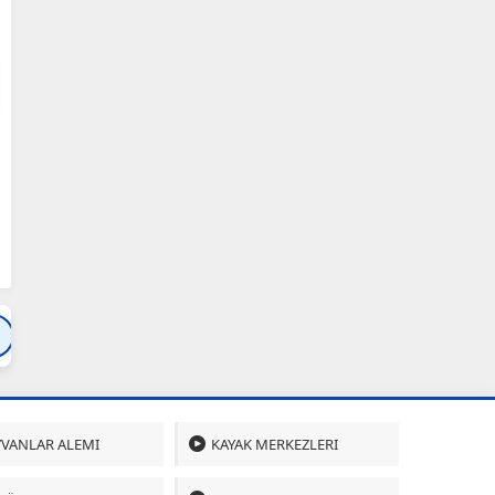
Bartın
Bursa
Çanakkale
Çankırı
Çoru
VANLAR ALEMI
KAYAK MERKEZLERI