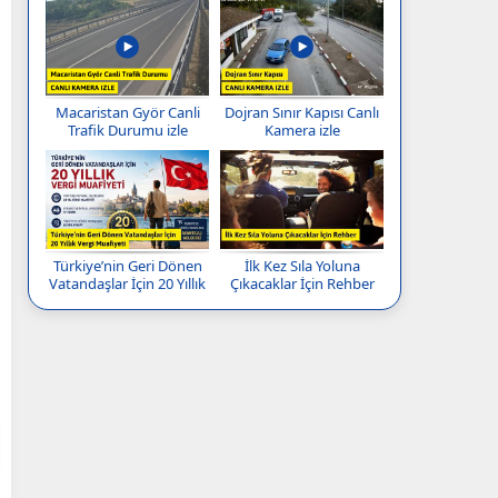
Macaristan Györ Canli
Dojran Sınır Kapısı Canlı
Trafik Durumu izle
Kamera izle
Türkiye’nin Geri Dönen
İlk Kez Sıla Yoluna
Vatandaşlar İçin 20 Yıllık
Çıkacaklar İçin Rehber
Vergi Muafiyeti