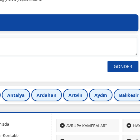
Antalya
Ardahan
Artvin
Aydın
Balıkesir
mızda
AVRUPA KAMERALARI
HAY
m -Kontakt-