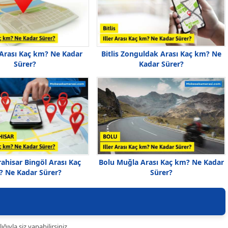
 Arası Kaç km? Ne Kadar
Bitlis Zonguldak Arası Kaç km? Ne
Sürer?
Kadar Sürer?
ahisar Bingöl Arası Kaç
Bolu Muğla Arası Kaç km? Ne Kadar
 Ne Kadar Sürer?
Sürer?
ıyla siz yapabilirsiniz.