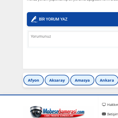
BİR YORUM YAZ
Afyon
Aksaray
Amasya
Ankara
Hakkı
Iletişi