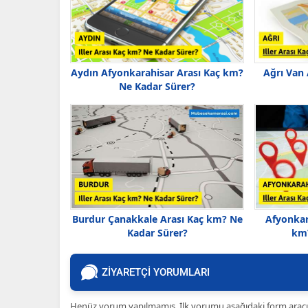
Aydın Afyonkarahisar Arası Kaç km?
Ağrı Van
Ne Kadar Sürer?
Burdur Çanakkale Arası Kaç km? Ne
Afyonkar
Kadar Sürer?
km?
ZİYARETÇİ YORUMLARI
Henüz yorum yapılmamış. İlk yorumu aşağıdaki form aracılığ