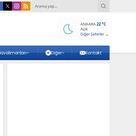
ANKARA
22 °C
Açık
Diğer Şehirler →
avalimanları
Diğer
Kontakt