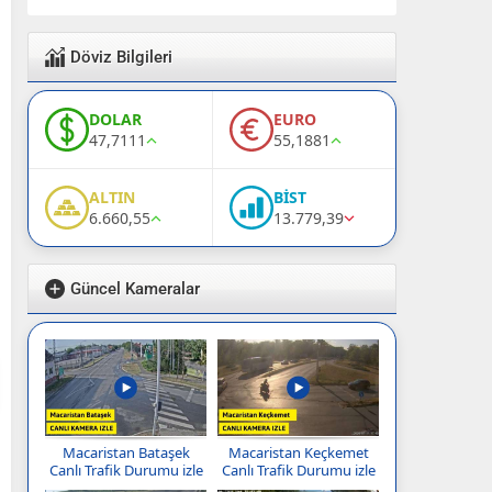
Döviz Bilgileri
DOLAR
EURO
47,7111
55,1881
ALTIN
BİST
6.660,55
13.779,39
Güncel Kameralar
Macaristan Bataşek
Macaristan Keçkemet
Canlı Trafik Durumu izle
Canlı Trafik Durumu izle