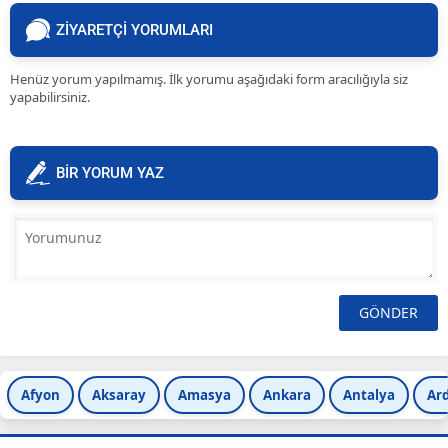
ZİYARETÇİ YORUMLARI
Henüz yorum yapılmamış. İlk yorumu aşağıdaki form aracılığıyla siz
yapabilirsiniz.
BİR YORUM YAZ
Afyon
Aksaray
Amasya
Ankara
Antalya
Ar