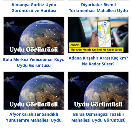
Almanya Gorlitz Uydu
Diyarbakır Bismil
Görüntüsü ve Haritası
Türkmenhacı Mahallesi Uydu
Görüntüsü Haritası
Adana Kırşehir Arası Kaç km?
Bolu Merkez Yenicepınar Köyü
Ne Kadar Sürer?
Uydu Görüntüsü
Afyonkarahisar Sandıklı
Bursa Osmangazi Tuzaklı
Yunusemre Mahallesi Uydu
Mahallesi Uydu Görüntüsü
Görüntüsü