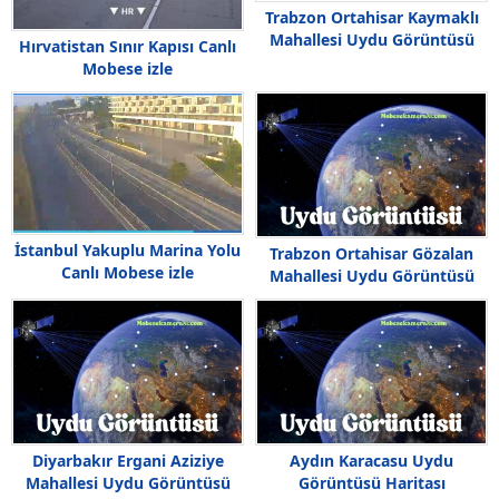
Trabzon Ortahisar Kaymaklı
Mahallesi Uydu Görüntüsü
Hırvatistan Sınır Kapısı Canlı
Mobese izle
İstanbul Yakuplu Marina Yolu
Trabzon Ortahisar Gözalan
Canlı Mobese izle
Mahallesi Uydu Görüntüsü
Diyarbakır Ergani Aziziye
Aydın Karacasu Uydu
Mahallesi Uydu Görüntüsü
Görüntüsü Haritası