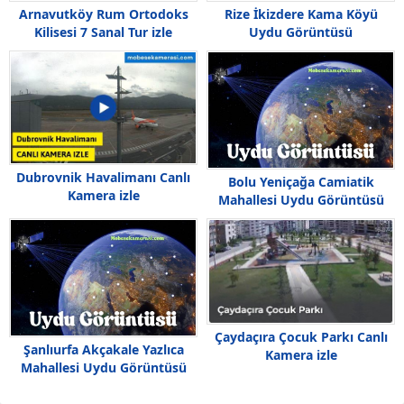
Arnavutköy Rum Ortodoks
Rize İkizdere Kama Köyü
Kilisesi 7 Sanal Tur izle
Uydu Görüntüsü
Dubrovnik Havalimanı Canlı
Bolu Yeniçağa Camiatik
Kamera izle
Mahallesi Uydu Görüntüsü
Çaydaçıra Çocuk Parkı Canlı
Şanlıurfa Akçakale Yazlıca
Kamera izle
Mahallesi Uydu Görüntüsü
Haritası