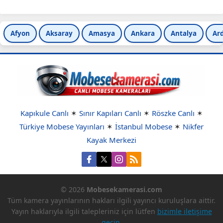
izle
Afyon
Aksaray
Amasya
Ankara
Antalya
Ar
Kapıkule Canlı
✶
Sınır Kapıları Canlı
✶
Röszke Canlı
✶
Türkiye Mobese Yayınları
✶
İstanbul Mobese
✶
Nikfer
Kayak Merkezi
© 2026
Mobesekamerasi.com
Tüm kamera yayınlarının hakları ilgili yayıncı kuruluşlara aittir.
Yayın haklarıyla ilgili talepleriniz için lütfen
bizimle iletişime
geçin
.