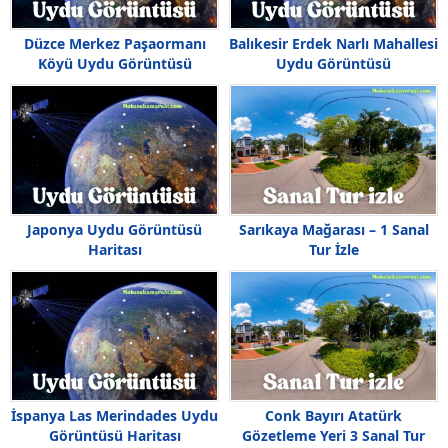
Düzce Merkez Paşaormanı
Balıkesir Erdek Narlı Mahallesi
Köyü Uydu Görüntüsü
Uydu Görüntüsü
Japonya Uydu Görüntüsü
Sarıkaya Mağarası – 1 Sanal
Haritası
Tur İzle
İspanya Las Merindades Uydu
Conk Bayırı Atatürk
Görüntüsü Haritası
Gözetleme Yeri 3 Sanal Tur