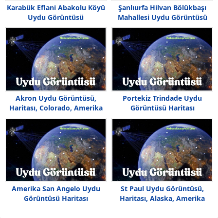
Karabük Eflani Abakolu Köyü
Şanlıurfa Hilvan Bölükbaşı
Uydu Görüntüsü
Mahallesi Uydu Görüntüsü
Haritası
Akron Uydu Görüntüsü,
Portekiz Trindade Uydu
Haritası, Colorado, Amerika
Görüntüsü Haritası
Amerika San Angelo Uydu
St Paul Uydu Görüntüsü,
Görüntüsü Haritası
Haritası, Alaska, Amerika