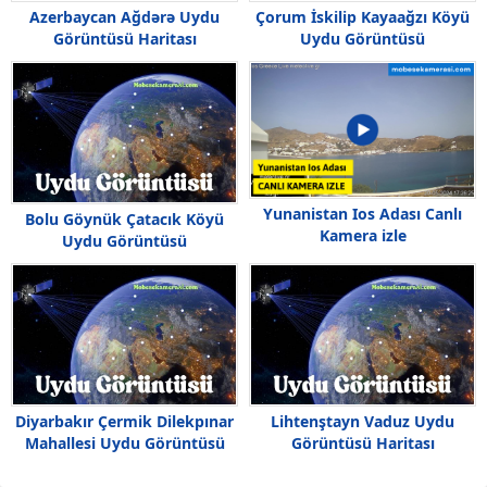
Azerbaycan Ağdərə Uydu
Çorum İskilip Kayaağzı Köyü
Görüntüsü Haritası
Uydu Görüntüsü
Yunanistan Ios Adası Canlı
Bolu Göynük Çatacık Köyü
Kamera izle
Uydu Görüntüsü
Diyarbakır Çermik Dilekpınar
Lihtenştayn Vaduz Uydu
Mahallesi Uydu Görüntüsü
Görüntüsü Haritası
Haritası