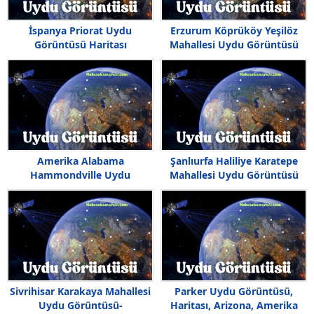
İspanya Priorat Uydu
Erzurum Köprüköy Yeşilöz
Görüntüsü Haritası
Mahallesi Uydu Görüntüsü
Haritası
Amerika Alabama
Şanlıurfa Haliliye Karatepe
Hammondville Uydu
Mahallesi Uydu Görüntüsü
Görüntüsü Haritası
Haritası
Sivrihisar Karakaya Mahallesi
Parker Uydu Görüntüsü,
Uydu Görüntüsü-
Haritası, Arizona, Amerika