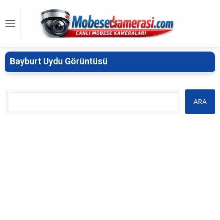
Bayburt Uydu Görüntüsü