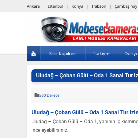
Ankara
Istanbul
Konya
Trabzon
Çambaşı Yayl
Sınır Kapıları
Türkiye
Düny
Uludağ – Çoban Gülü – Oda 1 Sanal Tur iz
360 Derece
Uludağ – Çoban Gülü – Oda 1 Sanal Tur izl
Uludağ – Çoban Gülü – Oda 1, yapının iç kısmında
inceleyebilirsiniz.