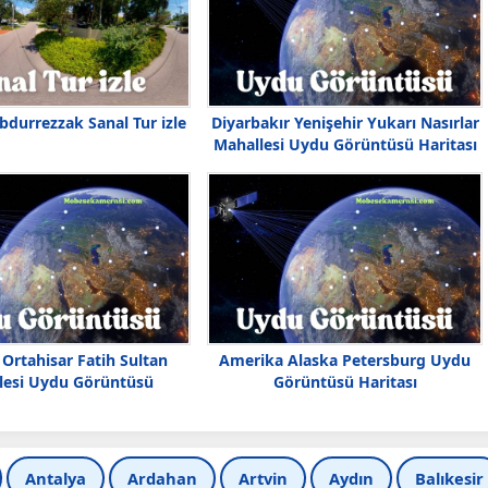
bdurrezzak Sanal Tur izle
Diyarbakır Yenişehir Yukarı Nasırlar
Mahallesi Uydu Görüntüsü Haritası
Ortahisar Fatih Sultan
Amerika Alaska Petersburg Uydu
lesi Uydu Görüntüsü
Görüntüsü Haritası
Antalya
Ardahan
Artvin
Aydın
Balıkesir