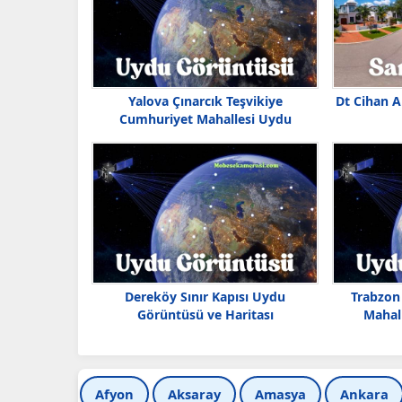
Yalova Çınarcık Teşvikiye
Dt Cihan A
Cumhuriyet Mahallesi Uydu
Görüntüsü
Dereköy Sınır Kapısı Uydu
Trabzon 
Görüntüsü ve Haritası
Mahal
Afyon
Aksaray
Amasya
Ankara