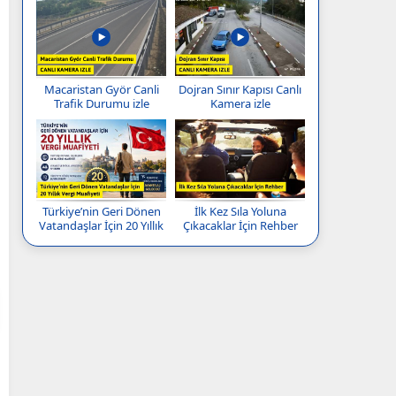
Macaristan Györ Canli
Dojran Sınır Kapısı Canlı
Trafik Durumu izle
Kamera izle
Türkiye’nin Geri Dönen
İlk Kez Sıla Yoluna
Vatandaşlar İçin 20 Yıllık
Çıkacaklar İçin Rehber
Vergi Muafiyeti