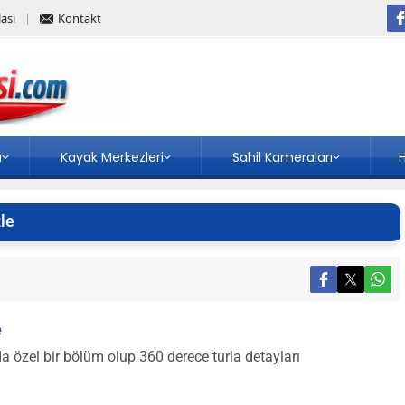
ası
Kontakt
a
Kayak Merkezleri
Sahil Kameraları
H
le
e
 özel bir bölüm olup 360 derece turla detayları