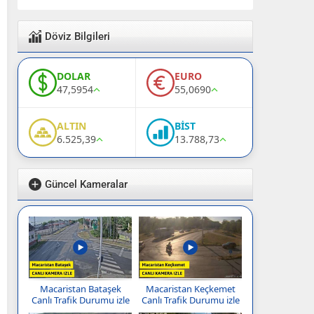
Döviz Bilgileri
DOLAR
EURO
47,5954
55,0690
ALTIN
BİST
6.525,39
13.788,73
Güncel Kameralar
Macaristan Bataşek
Macaristan Keçkemet
Canlı Trafik Durumu izle
Canlı Trafik Durumu izle