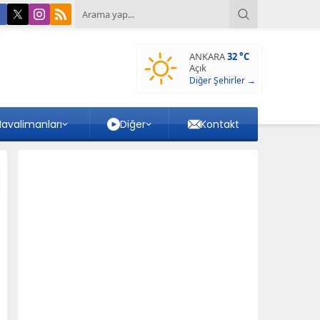
ANKARA
32 °C
Açık
Diğer Şehirler →
avalimanları
Diğer
Kontakt