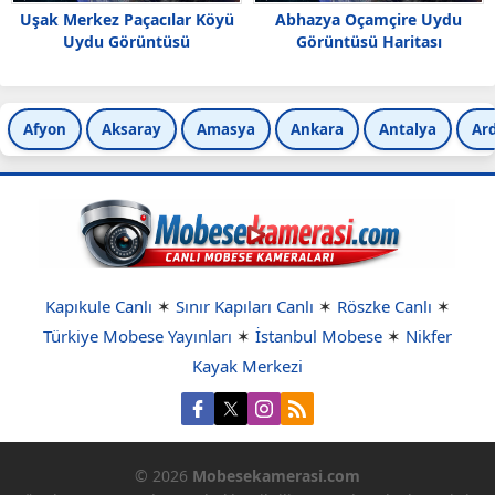
Uşak Merkez Paçacılar Köyü
Abhazya Oçamçire Uydu
Uydu Görüntüsü
Görüntüsü Haritası
Afyon
Aksaray
Amasya
Ankara
Antalya
Ar
Kapıkule Canlı
✶
Sınır Kapıları Canlı
✶
Röszke Canlı
✶
Türkiye Mobese Yayınları
✶
İstanbul Mobese
✶
Nikfer
Kayak Merkezi
© 2026
Mobesekamerasi.com