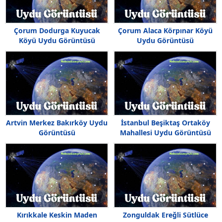
Çorum Dodurga Kuyucak
Çorum Alaca Körpınar Köyü
Köyü Uydu Görüntüsü
Uydu Görüntüsü
Artvin Merkez Bakırköy Uydu
İstanbul Beşiktaş Ortaköy
Görüntüsü
Mahallesi Uydu Görüntüsü
Kırıkkale Keskin Maden
Zonguldak Ereğli Sütlüce