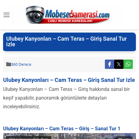
Ulubey Kanyonları – Cam Teras – Giriş Sanal Tur
izle
360 Derece
Ulubey Kanyonları – Cam Teras – Giriş Sanal Tur izle
Ulubey Kanyonları – Cam Teras – Giriş hakkında sanal bir
keşif yapabilir, panoramik görüntülerle detayları
inceleyebilirsiniz.
Ulubey Kanyonları – Cam Teras – Giriş – Sanal Tur 1