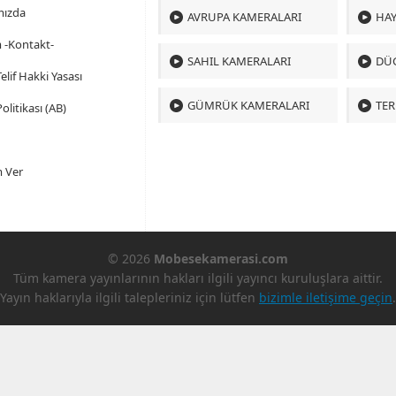
mızda
AVRUPA KAMERALARI
HAY
m -Kontakt-
SAHIL KAMERALARI
DÜ
 Telif Hakki Yasası
GÜMRÜK KAMERALARI
TER
olitikası (AB)
 Ver
© 2026
Mobesekamerasi.com
Tüm kamera yayınlarının hakları ilgili yayıncı kuruluşlara aittir.
Yayın haklarıyla ilgili talepleriniz için lütfen
bizimle iletişime geçin
.