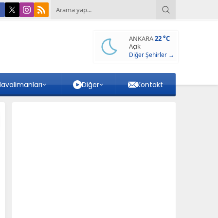
ANKARA
22 °C
Açık
Diğer Şehirler →
avalimanları
Diğer
Kontakt