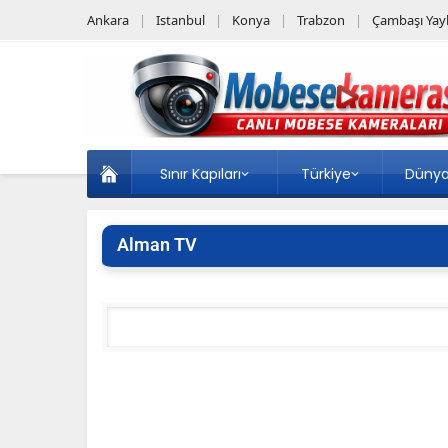
Ankara
Istanbul
Konya
Trabzon
Çambaşı Yayl
Sınır Kapıları
Türkiye
Düny
Alman TV