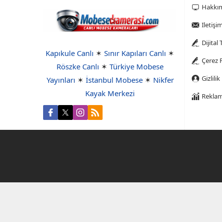
Hakkı
Iletişi
Dijital
Kapıkule Canlı
✶
Sınır Kapıları Canlı
✶
Çerez P
Röszke Canlı
✶
Türkiye Mobese
Gizlilik
Yayınları
✶
İstanbul Mobese
✶
Nikfer
Kayak Merkezi
Reklam