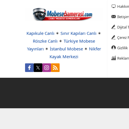
Hakkı
Iletişi
Dijital
Kapıkule Canlı
✶
Sınır Kapıları Canlı
✶
Çerez P
Röszke Canlı
✶
Türkiye Mobese
Gizlilik
Yayınları
✶
İstanbul Mobese
✶
Nikfer
Kayak Merkezi
Reklam