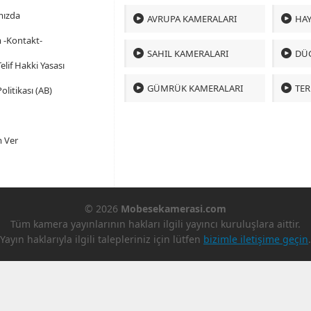
mızda
AVRUPA KAMERALARI
HAY
m -Kontakt-
SAHIL KAMERALARI
DÜ
 Telif Hakki Yasası
GÜMRÜK KAMERALARI
TER
olitikası (AB)
 Ver
© 2026
Mobesekamerasi.com
Tüm kamera yayınlarının hakları ilgili yayıncı kuruluşlara aittir.
Yayın haklarıyla ilgili talepleriniz için lütfen
bizimle iletişime geçin
.