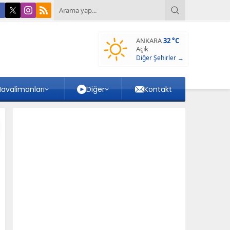
ANKARA
32 °C
Açık
Diğer Şehirler →
avalimanları
Diğer
Kontakt