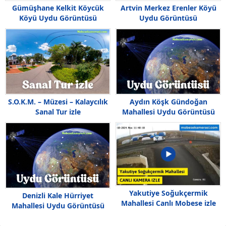
Gümüşhane Kelkit Köycük
Artvin Merkez Erenler Köyü
Köyü Uydu Görüntüsü
Uydu Görüntüsü
S.O.K.M. – Müzesi – Kalaycılık
Aydın Köşk Gündoğan
Sanal Tur izle
Mahallesi Uydu Görüntüsü
Yakutiye Soğukçermik
Denizli Kale Hürriyet
Mahallesi Canlı Mobese izle
Mahallesi Uydu Görüntüsü