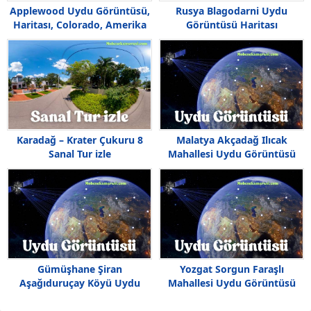
Applewood Uydu Görüntüsü,
Rusya Blagodarni Uydu
Haritası, Colorado, Amerika
Görüntüsü Haritası
Karadağ – Krater Çukuru 8
Malatya Akçadağ Ilıcak
Sanal Tur izle
Mahallesi Uydu Görüntüsü
Haritası
Gümüşhane Şiran
Yozgat Sorgun Faraşlı
Aşağıduruçay Köyü Uydu
Mahallesi Uydu Görüntüsü
Görüntüsü
Haritası