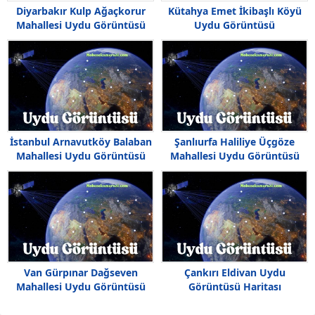
Diyarbakır Kulp Ağaçkorur
Kütahya Emet İkibaşlı Köyü
Mahallesi Uydu Görüntüsü
Uydu Görüntüsü
Haritası
İstanbul Arnavutköy Balaban
Şanlıurfa Haliliye Üçgöze
Mahallesi Uydu Görüntüsü
Mahallesi Uydu Görüntüsü
Haritası
Van Gürpınar Dağseven
Çankırı Eldivan Uydu
Mahallesi Uydu Görüntüsü
Görüntüsü Haritası
Haritası