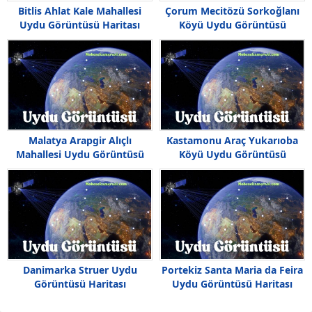
Bitlis Ahlat Kale Mahallesi
Çorum Mecitözü Sorkoğlanı
Uydu Görüntüsü Haritası
Köyü Uydu Görüntüsü
Malatya Arapgir Alıçlı
Kastamonu Araç Yukarıoba
Mahallesi Uydu Görüntüsü
Köyü Uydu Görüntüsü
Haritası
Danimarka Struer Uydu
Portekiz Santa Maria da Feira
Görüntüsü Haritası
Uydu Görüntüsü Haritası