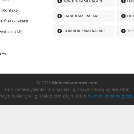
AVRUPA KAMERALARI
HAY
m -Kontakt-
SAHIL KAMERALARI
DÜ
 Telif Hakki Yasası
GÜMRÜK KAMERALARI
TER
olitikası (AB)
 Ver
© 2026
Mobesekamerasi.com
Tüm kamera yayınlarının hakları ilgili yayıncı kuruluşlara aittir.
Yayın haklarıyla ilgili talepleriniz için lütfen
bizimle iletişime geçin
.