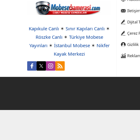
Iletişi
Dijital
Kapıkule Canlı
✶
Sınır Kapıları Canlı
✶
Çerez P
Röszke Canlı
✶
Türkiye Mobese
Gizlilik
Yayınları
✶
İstanbul Mobese
✶
Nikfer
Kayak Merkezi
Reklam