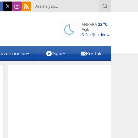
ANKARA
22 °C
Açık
Diğer Şehirler →
avalimanları
Diğer
Kontakt