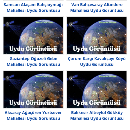
Samsun Alaçam Bahşioymağı
Van Bahçesaray Altındere
Mahallesi Uydu Görüntüsü
Mahallesi Uydu Görüntüsü
Haritası
Gaziantep Oğuzeli Gebe
Çorum Kargı Kavakçayı Köyü
Mahallesi Uydu Görüntüsü
Uydu Görüntüsü
Haritası
Aksaray Ağaçören Yurtsever
Balıkesir Altıeylül Gökköy
Mahallesi Uydu Görüntüsü
Mahallesi Uydu Görüntüsü
Haritası