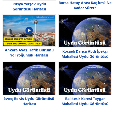
Bursa Hatay Arası Kaç km? Ne
Rusya Yerşov Uydu
Kadar Sürer?
Görüntüsü Haritası
Ankara Ayaş Trafik Durumu
Kocaeli Darıca Abdi İpekçi
Yol Yoğunluk Haritası
Mahallesi Uydu Görüntüsü
İsveç Borås Uydu Görüntüsü
Balıkesir Karesi Toygar
Haritası
Mahallesi Uydu Görüntüsü