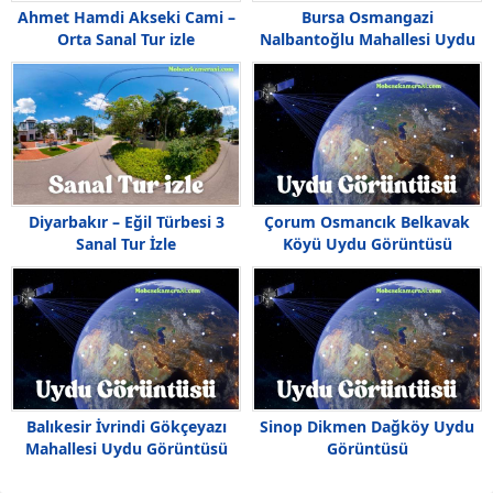
Ahmet Hamdi Akseki Cami –
Bursa Osmangazi
Orta Sanal Tur izle
Nalbantoğlu Mahallesi Uydu
Görüntüsü
Diyarbakır – Eğil Türbesi 3
Çorum Osmancık Belkavak
Sanal Tur İzle
Köyü Uydu Görüntüsü
Balıkesir İvrindi Gökçeyazı
Sinop Dikmen Dağköy Uydu
Mahallesi Uydu Görüntüsü
Görüntüsü