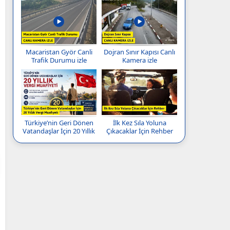
Macaristan Györ Canli
Dojran Sınır Kapısı Canlı
Trafik Durumu izle
Kamera izle
Türkiye’nin Geri Dönen
İlk Kez Sıla Yoluna
Vatandaşlar İçin 20 Yıllık
Çıkacaklar İçin Rehber
Vergi Muafiyeti