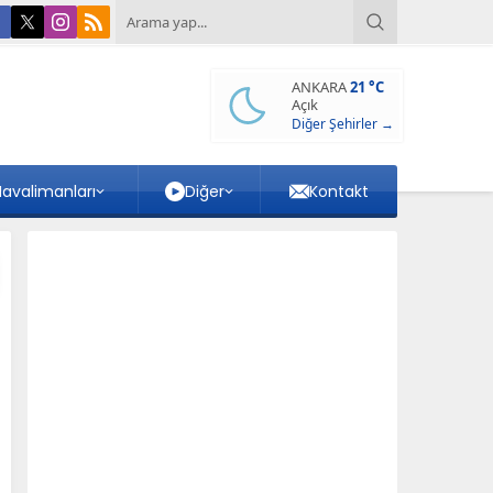
ANKARA
21 °C
Açık
Diğer Şehirler →
avalimanları
Diğer
Kontakt