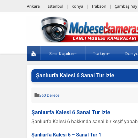
Ankara
Istanbul
Konya
Trabzon
Çambaşı Yayl
Sınır Kapıları
Türkiye
Düny
Şanlıurfa Kalesi 6 Sanal Tur izle
360 Derece
Şanlıurfa Kalesi 6 Sanal Tur izle
Şanlıurfa Kalesi 6 hakkında sanal bir keşif yapabil
Şanlıurfa Kalesi 6 – Sanal Tur 1