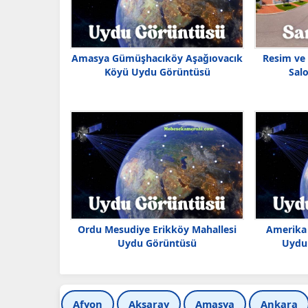
Amasya Gümüşhacıköy Aşağıovacık
Resim ve
Köyü Uydu Görüntüsü
Salo
Ordu Mesudiye Erikköy Mahallesi
Amerika
Uydu Görüntüsü
Uydu 
Afyon
Aksaray
Amasya
Ankara