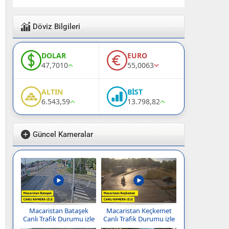
Döviz Bilgileri
DOLAR
EURO
47,7010
55,0063
ALTIN
BİST
6.543,59
13.798,82
Güncel Kameralar
Macaristan Bataşek
Macaristan Keçkemet
Canlı Trafik Durumu izle
Canlı Trafik Durumu izle