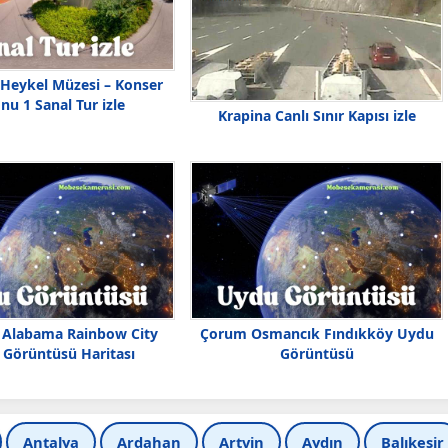
 Heykel Müzesi – Konser
nu 1 Sanal Tur izle
Krapina Canlı Sınır Kapısı izle
 Alabama Rainbow City
Çorum Osmancık Fındıkköy Uydu
Görüntüsü Haritası
Görüntüsü
Antalya
Ardahan
Artvin
Aydın
Balıkesir