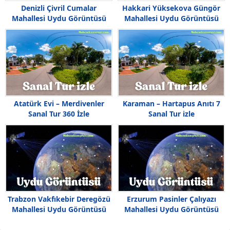
Denizli Çivril Cumalar
Hakkari Yüksekova Güngör
Mahallesi Uydu Görüntüsü
Mahallesi Uydu Görüntüsü
Haritası
Atatürk Evi – Merdivenler
Karaman – Hartapus Anıtı 7
Sanal Tur 360 İzle
Sanal Tur izle
Trabzon Vakfıkebir Deregözü
Erzurum Pasinler Çalıyazı
Mahallesi Uydu Görüntüsü
Mahallesi Uydu Görüntüsü
Haritası