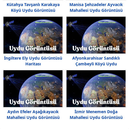
Kütahya Tavşanlı Karakaya
Manisa Şehzadeler Ayvacık
Köyü Uydu Görüntüsü
Mahallesi Uydu Görüntüsü
İngiltere Ely Uydu Görüntüsü
Afyonkarahisar Sandıklı
Haritası
Çambeyli Köyü Uydu
Görüntüsü
Aydın Efeler Aşağıkayacık
İzmir Menemen Doğa
Mahallesi Uydu Görüntüsü
Mahallesi Uydu Görüntüsü