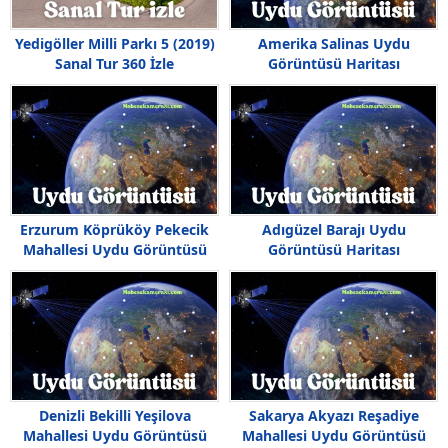
Yedigöller Milli Parkı 5 (2019)
Amerika Salinas Uydu
Sanal Tur 360 İzle
Görüntüsü Haritası
Erzurum Köprüköy Pekecik
Adıgüzel Barajı Uydu
Mahallesi Uydu Görüntüsü
Görüntüsü Haritası
Haritası
Denizli Bekilli Yeşilova
Sakarya Akyazı Reşadiye
Mahallesi Uydu Görüntüsü
Mahallesi Uydu Görüntüsü