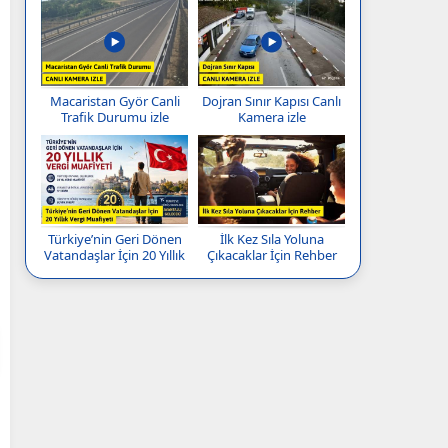
Macaristan Györ Canli
Dojran Sınır Kapısı Canlı
Trafik Durumu izle
Kamera izle
Türkiye’nin Geri Dönen
İlk Kez Sıla Yoluna
Vatandaşlar İçin 20 Yıllık
Çıkacaklar İçin Rehber
Vergi Muafiyeti