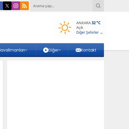
ANKARA
32 °C
Açık
Diğer Şehirler →
avalimanları
Diğer
Kontakt