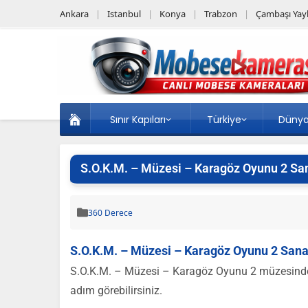
Ankara
Istanbul
Konya
Trabzon
Çambaşı Yayl
Sınır Kapıları
Türkiye
Düny
S.O.K.M. – Müzesi – Karagöz Oyunu 2 San
360 Derece
S.O.K.M. – Müzesi – Karagöz Oyunu 2 Sanal
S.O.K.M. – Müzesi – Karagöz Oyunu 2 müzesinde ta
adım görebilirsiniz.