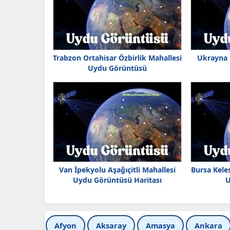
Trabzon Ortahisar Özbirlik Mahallesi
Ukrayna
Uydu Görüntüsü
Van İpekyolu Aşağıçitli Mahallesi
Bursa Kele
Uydu Görüntüsü Haritası
U
Afyon
Aksaray
Amasya
Ankara