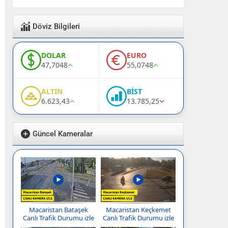
Döviz Bilgileri
DOLAR
EURO
47,7048
55,0748
ALTIN
BİST
6.623,43
13.785,25
Güncel Kameralar
Macaristan Bataşek
Macaristan Keçkemet
Canlı Trafik Durumu izle
Canlı Trafik Durumu izle