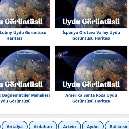
 Lubny Uydu Görüntüsü
İspanya Orotava Valley Uydu
Haritası
Görüntüsü Haritası
s Dağdemirciler Mahallesi
Amerika Santa Rosa Uydu
ydu Görüntüsü
Görüntüsü Haritası
Antalya
Ardahan
Artvin
Aydın
Balıkesir