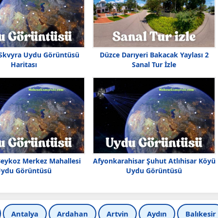
Skvyra Uydu Görüntüsü
Düzce Darıyeri Bakacak Yaylası 2
Haritası
Sanal Tur İzle
Beykoz Merkez Mahallesi
Afyonkarahisar Şuhut Atlıhisar Köyü
ydu Görüntüsü
Uydu Görüntüsü
Antalya
Ardahan
Artvin
Aydın
Balıkesir