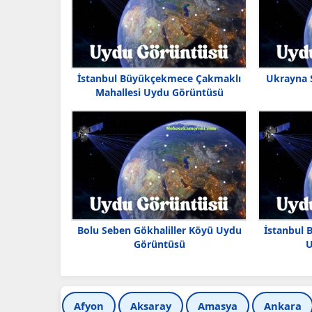
İstanbul Büyükçekmece Çakmaklı
Ukrayna 
Mahallesi Uydu Görüntüsü
Bolu Seben Gökhaliller Köyü Uydu
İstanbul 
Görüntüsü
U
Afyon
Aksaray
Amasya
Ankara