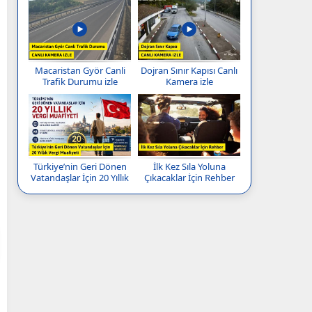
Macaristan Györ Canli
Dojran Sınır Kapısı Canlı
Trafik Durumu izle
Kamera izle
Türkiye’nin Geri Dönen
İlk Kez Sıla Yoluna
Vatandaşlar İçin 20 Yıllık
Çıkacaklar İçin Rehber
Vergi Muafiyeti