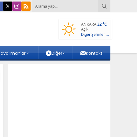
ANKARA
32 °C
Açık
Diğer Şehirler →
avalimanları
Diğer
Kontakt