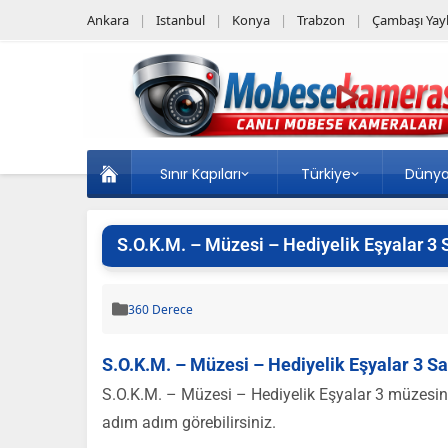
Ankara
Istanbul
Konya
Trabzon
Çambaşı Yayl
Sınır Kapıları
Türkiye
Düny
S.O.K.M. – Müzesi – Hediyelik Eşyalar 3 S
360 Derece
S.O.K.M. – Müzesi – Hediyelik Eşyalar 3 Sa
S.O.K.M. – Müzesi – Hediyelik Eşyalar 3 müzesinde 
adım adım görebilirsiniz.