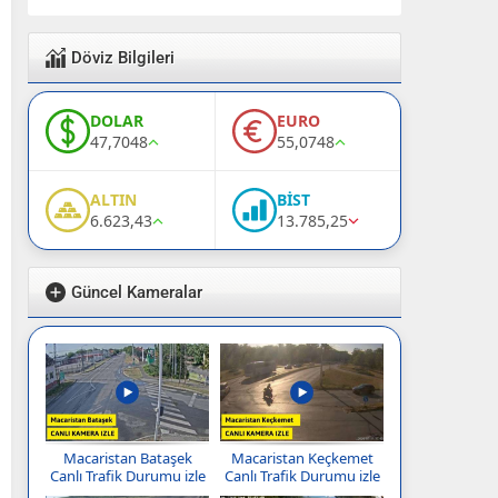
Döviz Bilgileri
DOLAR
EURO
47,7048
55,0748
ALTIN
BİST
6.623,43
13.785,25
Güncel Kameralar
Macaristan Bataşek
Macaristan Keçkemet
Canlı Trafik Durumu izle
Canlı Trafik Durumu izle