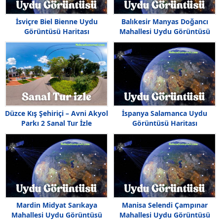
İsviçre Biel Bienne Uydu
Balıkesir Manyas Doğancı
Görüntüsü Haritası
Mahallesi Uydu Görüntüsü
Düzce Kış Şehiriçi – Avni Akyol
İspanya Salamanca Uydu
Parkı 2 Sanal Tur İzle
Görüntüsü Haritası
Mardin Midyat Sarıkaya
Manisa Selendi Çampınar
Mahallesi Uydu Görüntüsü
Mahallesi Uydu Görüntüsü