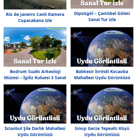
Dipsizgöl – Çamlıbel Göleti
Rio de Janeiro Canlı Kamera
Sanal Tur izle
Copacabana izle
Bodrum Sualtı Arkeoloji
Balıkesir İvrindi Kocaoba
Müzesi – İgiliz Kuluesi 3 Sanal
Mahallesi Uydu Görüntüsü
Tur 360 İzle
İstanbul Şile Darlık Mahallesi
Sinop Gerze Tepealtı Köyü
Uydu Görüntüsü
Uydu Görüntüsü