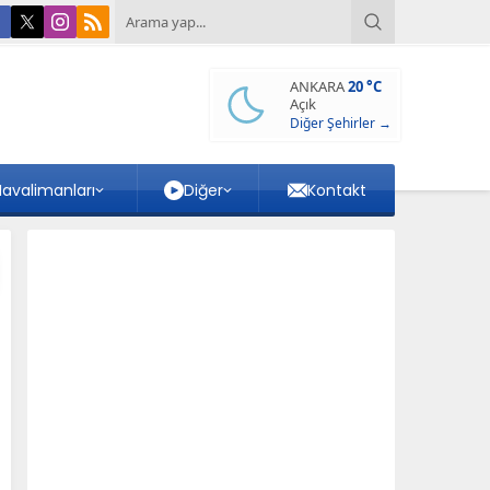
ANKARA
20 °C
Açık
Diğer Şehirler →
avalimanları
Diğer
Kontakt