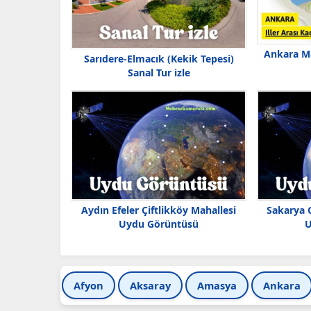
Ankara Ma
Sarıdere-Elmacık (Kekik Tepesi)
Sanal Tur izle
Aydın Efeler Çiftlikköy Mahallesi
Sakarya 
Uydu Görüntüsü
U
Afyon
Aksaray
Amasya
Ankara