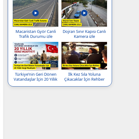
Macaristan Györ Canli
Dojran Sınır Kapısı Canlı
Trafik Durumu izle
Kamera izle
Türkiye’nin Geri Dönen
İlk Kez Sıla Yoluna
Vatandaşlar İçin 20 Yıllık
Çıkacaklar İçin Rehber
Vergi Muafiyeti