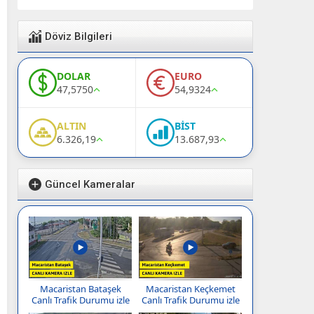
Döviz Bilgileri
DOLAR
EURO
47,5750
54,9324
ALTIN
BİST
6.326,19
13.687,93
Güncel Kameralar
Macaristan Bataşek
Macaristan Keçkemet
Canlı Trafik Durumu izle
Canlı Trafik Durumu izle