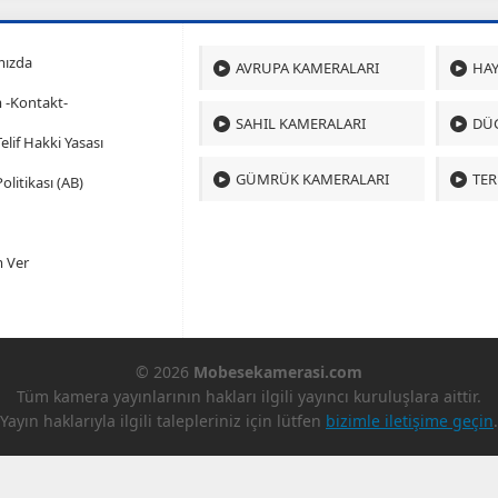
mızda
AVRUPA KAMERALARI
HAY
m -Kontakt-
SAHIL KAMERALARI
DÜ
 Telif Hakki Yasası
GÜMRÜK KAMERALARI
TER
olitikası (AB)
 Ver
© 2026
Mobesekamerasi.com
Tüm kamera yayınlarının hakları ilgili yayıncı kuruluşlara aittir.
Yayın haklarıyla ilgili talepleriniz için lütfen
bizimle iletişime geçin
.