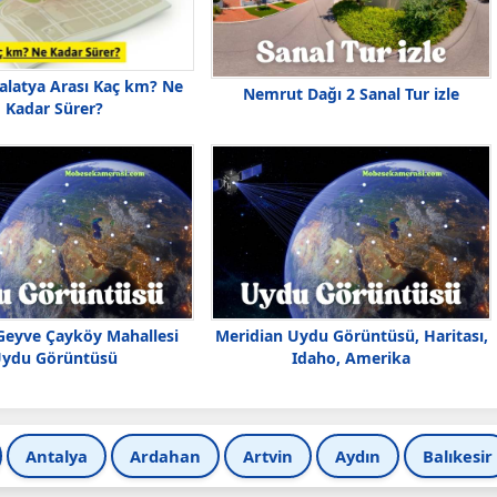
latya Arası Kaç km? Ne
Nemrut Dağı 2 Sanal Tur izle
Kadar Sürer?
Geyve Çayköy Mahallesi
Meridian Uydu Görüntüsü, Haritası,
ydu Görüntüsü
Idaho, Amerika
Antalya
Ardahan
Artvin
Aydın
Balıkesir