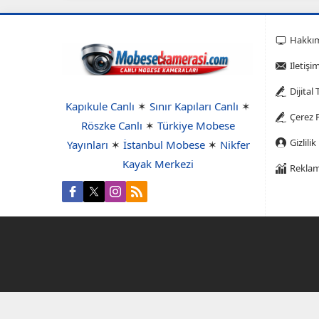
Hakkı
Iletişi
Dijital
Kapıkule Canlı
✶
Sınır Kapıları Canlı
✶
Çerez P
Röszke Canlı
✶
Türkiye Mobese
Gizlilik
Yayınları
✶
İstanbul Mobese
✶
Nikfer
Kayak Merkezi
Reklam