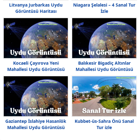
Litvanya Jurbarkas Uydu
Niagara Şelalesi – 4 Sanal Tur
Görüntüsü Haritası
İzle
Kocaeli Çayırova Yeni
Balıkesir Bigadiç Altınlar
Mahallesi Uydu Görüntüsü
Mahallesi Uydu Görüntüsü
Gaziantep İslahiye Hasanlök
Kubbet-üs-Sahra Önü Sanal
Mahallesi Uydu Görüntüsü
Tur izle
Haritası