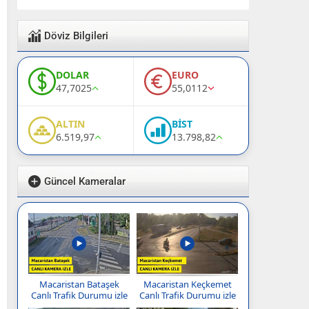
Döviz Bilgileri
DOLAR
EURO
47,7025
55,0112
ALTIN
BİST
6.519,97
13.798,82
Güncel Kameralar
Macaristan Bataşek
Macaristan Keçkemet
Canlı Trafik Durumu izle
Canlı Trafik Durumu izle