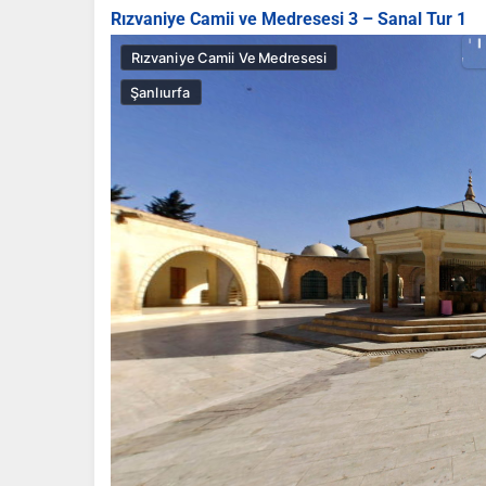
Rızvaniye Camii ve Medresesi 3 – Sanal Tur 1