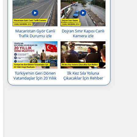
Macaristan Györ Canli
Dojran Sınır Kapısı Canlı
Trafik Durumu izle
Kamera izle
Türkiye’nin Geri Dönen
İlk Kez Sıla Yoluna
Vatandaşlar İçin 20 Yıllık
Çıkacaklar İçin Rehber
Vergi Muafiyeti