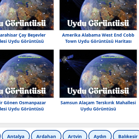
arahisar Çay Beşevler
Amerika Alabama West End Cobb
lesi Uydu Görüntüsü
Town Uydu Görüntüsü Haritası
sir Gönen Osmanpazar
Samsun Alaçam Terskırık Mahallesi
lesi Uydu Görüntüsü
Uydu Görüntüsü
Antalya
Ardahan
Artvin
Aydın
Balıkesir