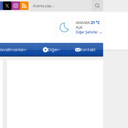
ANKARA
21 °C
Açık
Diğer Şehirler →
avalimanları
Diğer
Kontakt