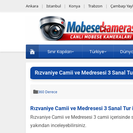
Ankara
Istanbul
Konya
Trabzon
Çambaşı Yayl
Sınır Kapıları
Türkiye
Düny
Rızvaniye Camii ve Medresesi 3 Sanal Tur
360 Derece
Rızvaniye Camii ve Medresesi 3 Sanal Tur 
Rızvaniye Camii ve Medresesi 3 camii içerisinde sa
yakından inceleyebilirsiniz.