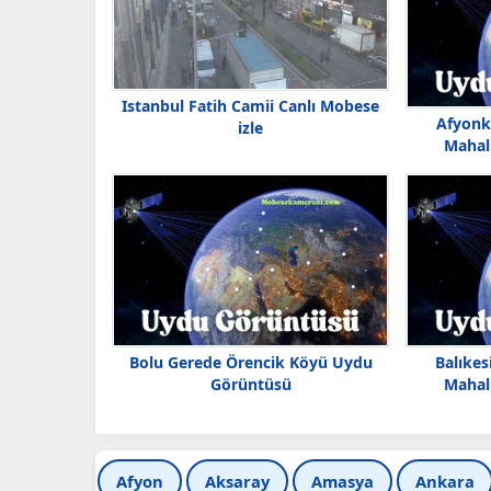
Istanbul Fatih Camii Canlı Mobese
Afyonk
izle
Mahal
Bolu Gerede Örencik Köyü Uydu
Balıke
Görüntüsü
Mahal
Afyon
Aksaray
Amasya
Ankara