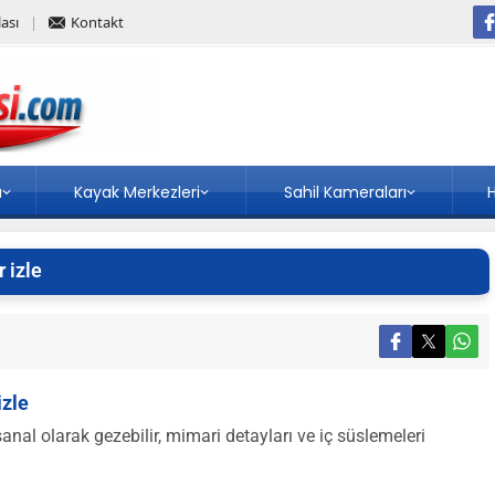
ası
Kontakt
a
Kayak Merkezleri
Sahil Kameraları
H
 izle
izle
nal olarak gezebilir, mimari detayları ve iç süslemeleri