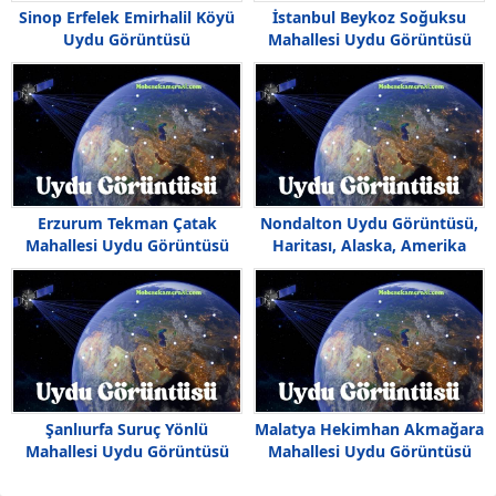
Sinop Erfelek Emirhalil Köyü
İstanbul Beykoz Soğuksu
Uydu Görüntüsü
Mahallesi Uydu Görüntüsü
Erzurum Tekman Çatak
Nondalton Uydu Görüntüsü,
Mahallesi Uydu Görüntüsü
Haritası, Alaska, Amerika
Haritası
Şanlıurfa Suruç Yönlü
Malatya Hekimhan Akmağara
Mahallesi Uydu Görüntüsü
Mahallesi Uydu Görüntüsü
Haritası
Haritası