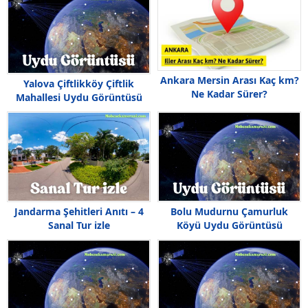
Ankara Mersin Arası Kaç km?
Yalova Çiftlikköy Çiftlik
Ne Kadar Sürer?
Mahallesi Uydu Görüntüsü
Jandarma Şehitleri Anıtı – 4
Bolu Mudurnu Çamurluk
Sanal Tur izle
Köyü Uydu Görüntüsü