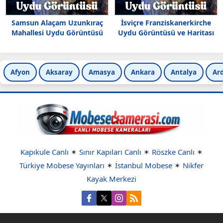
Samsun Alaçam Uzunkıraç
İsviçre Franziskanerkirche
Mahallesi Uydu Görüntüsü
Uydu Görüntüsü ve Haritası
Afyon
Aksaray
Amasya
Ankara
Antalya
Ar
Kapıkule Canlı
✶
Sınır Kapıları Canlı
✶
Röszke Canlı
✶
Türkiye Mobese Yayınları
✶
İstanbul Mobese
✶
Nikfer
Kayak Merkezi