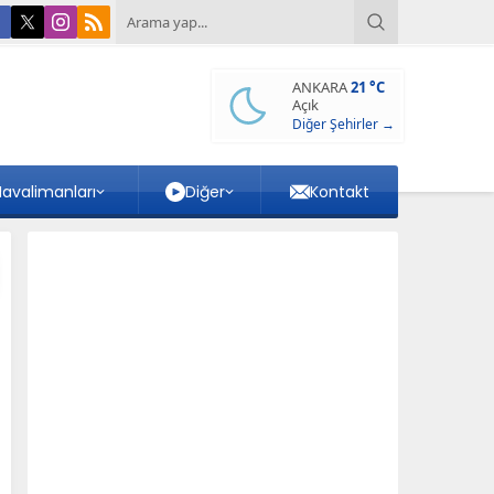
ANKARA
21 °C
Açık
Diğer Şehirler →
avalimanları
Diğer
Kontakt