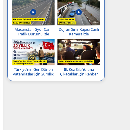
Macaristan Györ Canli
Dojran Sınır Kapısı Canlı
Trafik Durumu izle
Kamera izle
Türkiye’nin Geri Dönen
İlk Kez Sıla Yoluna
Vatandaşlar İçin 20 Yıllık
Çıkacaklar İçin Rehber
Vergi Muafiyeti