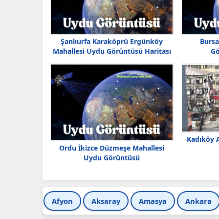
Şanlıurfa Karaköprü Ergünköy
Bursa
Mahallesi Uydu Görüntüsü Haritası
Gö
Kadıköy 
Ordu İkizce Düzmeşe Mahallesi
Uydu Görüntüsü
Afyon
Aksaray
Amasya
Ankara