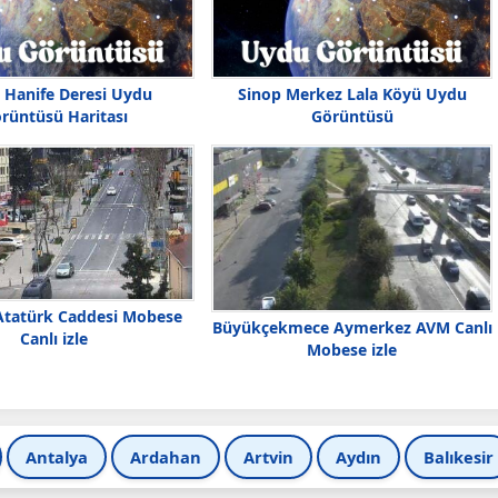
 Hanife Deresi Uydu
Sinop Merkez Lala Köyü Uydu
rüntüsü Haritası
Görüntüsü
Atatürk Caddesi Mobese
Büyükçekmece Aymerkez AVM Canlı
Canlı izle
Mobese izle
Antalya
Ardahan
Artvin
Aydın
Balıkesir