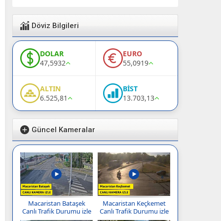
Döviz Bilgileri
DOLAR
EURO
47,5932
55,0919
ALTIN
BİST
6.525,81
13.703,13
Güncel Kameralar
Macaristan Bataşek
Macaristan Keçkemet
Canlı Trafik Durumu izle
Canlı Trafik Durumu izle