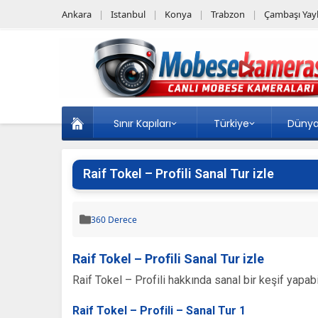
Ankara
Istanbul
Konya
Trabzon
Çambaşı Yayl
Sınır Kapıları
Türkiye
Düny
Raif Tokel – Profili Sanal Tur izle
360 Derece
Raif Tokel – Profili Sanal Tur izle
Raif Tokel – Profili hakkında sanal bir keşif yapabi
Raif Tokel – Profili – Sanal Tur 1