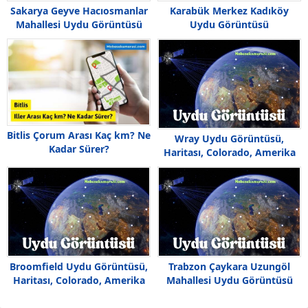
Sakarya Geyve Hacıosmanlar
Karabük Merkez Kadıköy
Mahallesi Uydu Görüntüsü
Uydu Görüntüsü
Bitlis Çorum Arası Kaç km? Ne
Wray Uydu Görüntüsü,
Kadar Sürer?
Haritası, Colorado, Amerika
Broomfield Uydu Görüntüsü,
Trabzon Çaykara Uzungöl
Haritası, Colorado, Amerika
Mahallesi Uydu Görüntüsü