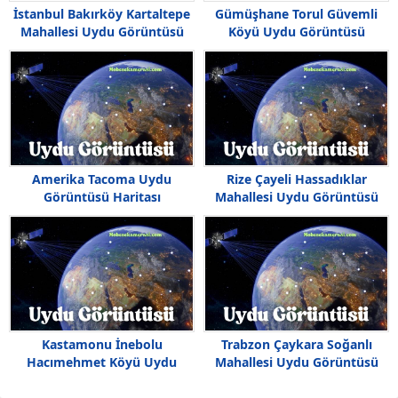
İstanbul Bakırköy Kartaltepe
Gümüşhane Torul Güvemli
Mahallesi Uydu Görüntüsü
Köyü Uydu Görüntüsü
Amerika Tacoma Uydu
Rize Çayeli Hassadıklar
Görüntüsü Haritası
Mahallesi Uydu Görüntüsü
Kastamonu İnebolu
Trabzon Çaykara Soğanlı
Hacımehmet Köyü Uydu
Mahallesi Uydu Görüntüsü
Görüntüsü