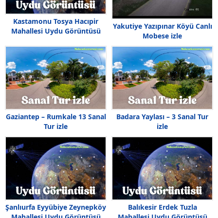
Kastamonu Tosya Hacıpir
Yakutiye Yazıpınar Köyü Canlı
Mahallesi Uydu Görüntüsü
Mobese izle
Gaziantep – Rumkale 13 Sanal
Badara Yaylası – 3 Sanal Tur
Tur izle
izle
Şanlıurfa Eyyübiye Zeynepköy
Balıkesir Erdek Tuzla
Mahallesi Uydu Görüntüsü
Mahallesi Uydu Görüntüsü