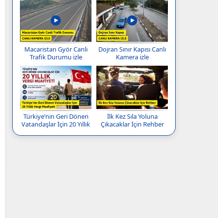
Macaristan Györ Canli
Dojran Sınır Kapısı Canlı
Trafik Durumu izle
Kamera izle
Türkiye’nin Geri Dönen
İlk Kez Sıla Yoluna
Vatandaşlar İçin 20 Yıllık
Çıkacaklar İçin Rehber
Vergi Muafiyeti