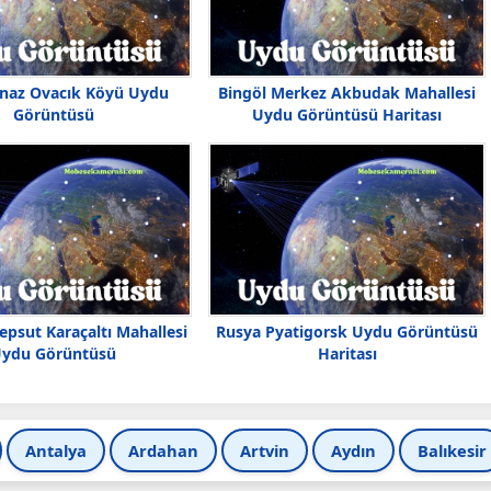
naz Ovacık Köyü Uydu
Bingöl Merkez Akbudak Mahallesi
Görüntüsü
Uydu Görüntüsü Haritası
Kepsut Karaçaltı Mahallesi
Rusya Pyatigorsk Uydu Görüntüsü
ydu Görüntüsü
Haritası
Antalya
Ardahan
Artvin
Aydın
Balıkesir