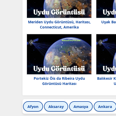
Meriden Uydu Görüntüsü, Haritası,
Uşak Ba
Connecticut, Amerika
Portekiz Öis da Ribeira Uydu
Balıkesir 
Görüntüsü Haritası
U
Afyon
Aksaray
Amasya
Ankara