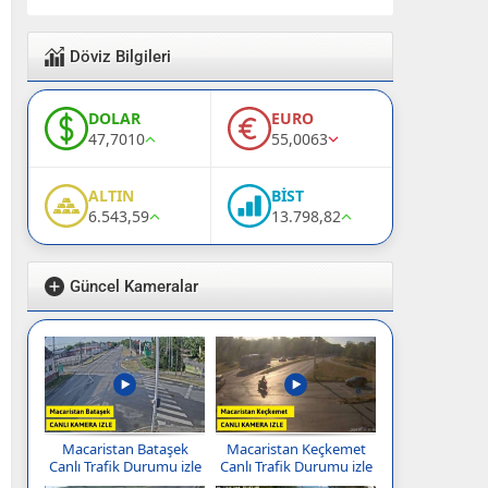
Döviz Bilgileri
DOLAR
EURO
47,7010
55,0063
ALTIN
BİST
6.543,59
13.798,82
Güncel Kameralar
Macaristan Bataşek
Macaristan Keçkemet
Canlı Trafik Durumu izle
Canlı Trafik Durumu izle