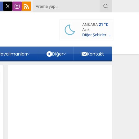
ANKARA
21 °C
Açık
Diğer Şehirler →
avalimanları
Diğer
Kontakt