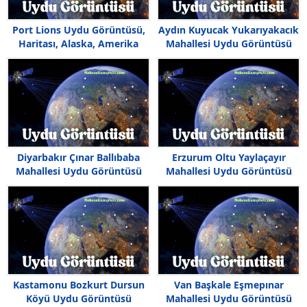
Port Lions Uydu Görüntüsü,
Aydın Kuyucak Yukarıyakacık
Haritası, Alaska, Amerika
Mahallesi Uydu Görüntüsü
Diyarbakır Çınar Ballıbaba
Erzurum Oltu Yaylaçayır
Mahallesi Uydu Görüntüsü
Mahallesi Uydu Görüntüsü
Haritası
Haritası
Kastamonu Bozkurt Dursun
Van Başkale Eşmepınar
Köyü Uydu Görüntüsü
Mahallesi Uydu Görüntüsü