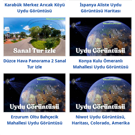
Karabük Merkez Arıcak Köyü
İspanya Aliste Uydu
Uydu Görüntüsü
Görüntüsü Haritası
Düzce Hava Panorama 2 Sanal
Konya Kulu Ömeranlı
Tur izle
Mahallesi Uydu Görüntüsü
Haritası
Erzurum Oltu Bahçecik
Niwot Uydu Görüntüsü,
Mahallesi Uydu Görüntüsü
Haritası, Colorado, Amerika
Haritası