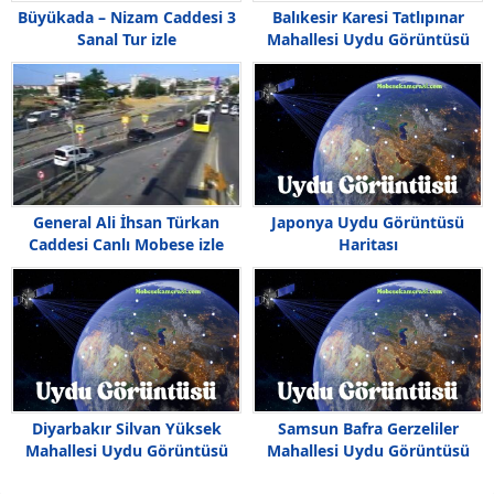
Büyükada – Nizam Caddesi 3
Balıkesir Karesi Tatlıpınar
Sanal Tur izle
Mahallesi Uydu Görüntüsü
Japonya Uydu Görüntüsü
General Ali İhsan Türkan
Haritası
Caddesi Canlı Mobese izle
Diyarbakır Silvan Yüksek
Samsun Bafra Gerzeliler
Mahallesi Uydu Görüntüsü
Mahallesi Uydu Görüntüsü
Haritası