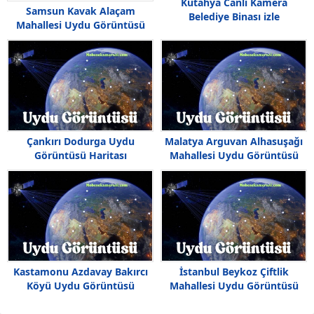
Kütahya Canlı Kamera
Samsun Kavak Alaçam
Belediye Binası izle
Mahallesi Uydu Görüntüsü
Çankırı Dodurga Uydu
Malatya Arguvan Alhasuşağı
Görüntüsü Haritası
Mahallesi Uydu Görüntüsü
Haritası
Kastamonu Azdavay Bakırcı
İstanbul Beykoz Çiftlik
Köyü Uydu Görüntüsü
Mahallesi Uydu Görüntüsü