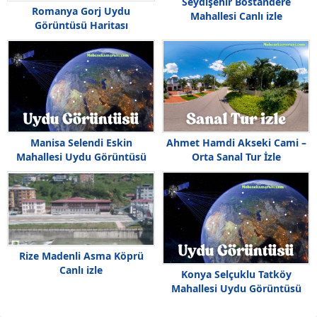
Seydişehir Bostandere
Romanya Gorj Uydu
Mahallesi Canlı izle
Görüntüsü Haritası
Manisa Selendi Eskin
Ahmet Hamdi Akseki Cami –
Mahallesi Uydu Görüntüsü
Orta Sanal Tur İzle
Rize Madenli Asma Köprü
Canlı izle
Konya Selçuklu Tatköy
Mahallesi Uydu Görüntüsü
Haritası