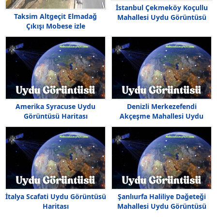
İstanbul Çekmeköy Koçullu
Taksim Altgeçit Elmadağ
Mahallesi Uydu Görüntüsü
Çıkışı Mobese izle
Amerika Syracuse Uydu
Denizli Merkezefendi
Görüntüsü Haritası
Akçeşme Mahallesi Uydu
Görüntüsü
İtalya Scafati Uydu Görüntüsü
Şanlıurfa Haliliye Dağeteği
Haritası
Mahallesi Uydu Görüntüsü
Haritası