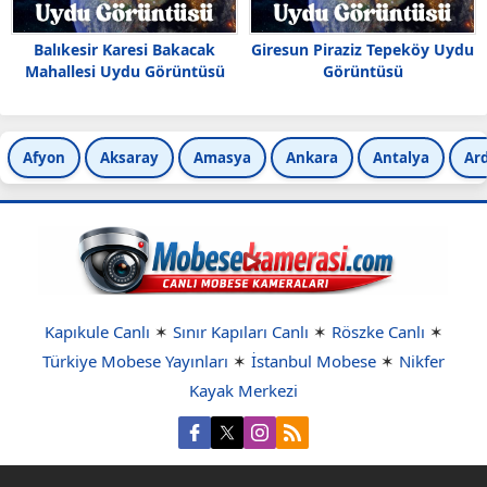
Balıkesir Karesi Bakacak
Giresun Piraziz Tepeköy Uydu
Mahallesi Uydu Görüntüsü
Görüntüsü
Afyon
Aksaray
Amasya
Ankara
Antalya
Ar
Kapıkule Canlı
✶
Sınır Kapıları Canlı
✶
Röszke Canlı
✶
Türkiye Mobese Yayınları
✶
İstanbul Mobese
✶
Nikfer
Kayak Merkezi